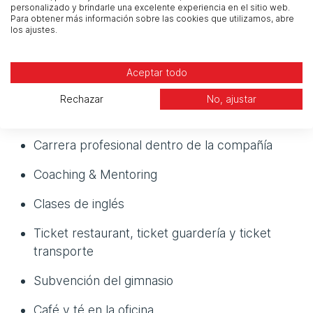
personalizado y brindarle una excelente experiencia en el sitio web.
formación de compañeros/as.
Para obtener más información sobre las cookies que utilizamos, abre
los ajustes.
Beneficios:
Aceptar todo
Modelo híbrido de teletrabajo (2-3/3-2)
Rechazar
No, ajustar
Entrada y salida flexible
Carrera profesional dentro de la compañía
Coaching & Mentoring
Clases de inglés
Ticket restaurant, ticket guardería y ticket
transporte
Subvención del gimnasio
Café y té en la oficina