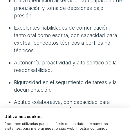
Clara orientación al servicio, con capacidad de
priorización y toma de decisiones bajo
presión.
Excelentes habilidades de comunicación,
tanto oral como escrita, con capacidad para
explicar conceptos técnicos a perfiles no
técnicos.
Autonomía, proactividad y alto sentido de la
responsabilidad.
Rigurosidad en el seguimiento de tareas y la
documentación.
Actitud colaborativa, con capacidad para
crear relaciones de confianza con clientes y
equipos internos.
Utilizamos cookies
Podemos utilizarlas para el análisis de los datos de nuestros
visitantes, para mejorar nuestro sitio web, mostrar contenido
Empatía y habilidades pedagógicas para la