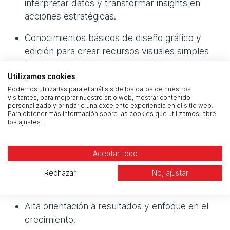
interpretar datos y transformar insights en
acciones estratégicas.
Conocimientos básicos de diseño gráfico y
edición para crear recursos visuales simples
(Canva o Adobe Creative Suite).
Utilizamos cookies
Valor añadido: Conocimientos en fotografía y
Podemos utilizarlas para el análisis de los datos de nuestros
visitantes, para mejorar nuestro sitio web, mostrar contenido
video, incluyendo la edición básica para redes
personalizado y brindarle una excelente experiencia en el sitio web.
sociales y producción de materiales
Para obtener más información sobre las cookies que utilizamos, abre
los ajustes.
audiovisuales adaptados a las tendencias
digitales.
Aceptar todo
Habilidades blandas:
Rechazar
No, ajustar
Alta orientación a resultados y enfoque en el
crecimiento.