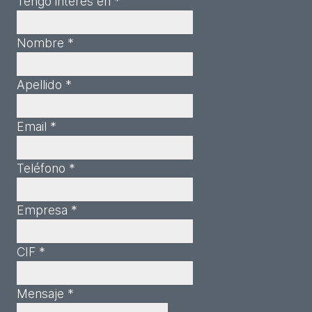
Tengo interés en *
Nombre *
Apellido *
Email *
Teléfono *
Empresa *
CIF *
Mensaje *