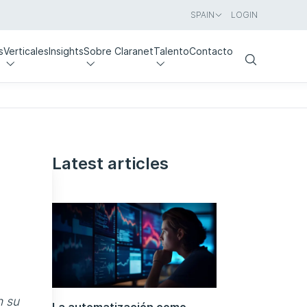
SPAIN
LOGIN
s
Verticales
Insights
Sobre Claranet
Talento
Contacto
Search
Latest articles
n su
La automatización como