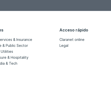
es
Acceso rápido
services & Insurance
Claranet online
e & Public Sector
Legal
Utilities
isure & Hospitality
dia & Tech