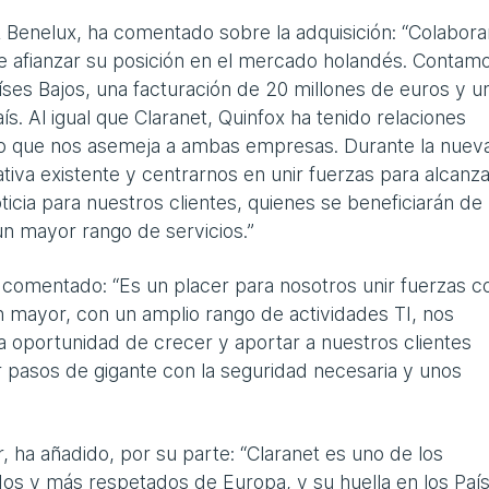
 Benelux, ha comentado sobre la adquisición: “Colabora
de afianzar su posición en el mercado holandés. Contam
ses Bajos, una facturación de 20 millones de euros y u
ís. Al igual que Claranet, Quinfox ha tenido relaciones
 lo que nos asemeja a ambas empresas. Durante la nuev
iva existente y centrarnos en unir fuerzas para alcanza
icia para nuestros clientes, quienes se beneficiarán de 
n mayor rango de servicios.”
 comentado: “Es un placer para nosotros unir fuerzas c
n mayor, con un amplio rango de actividades TI, nos
 oportunidad de crecer y aportar a nuestros clientes
 pasos de gigante con la seguridad necesaria y unos
 ha añadido, por su parte: “Claranet es uno de los
os y más respetados de Europa, y su huella en los Paí