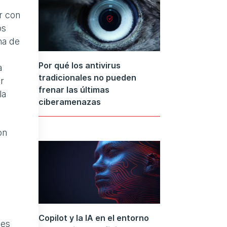
r con
os
na de
Por qué los antivirus
a
tradicionales no pueden
r
frenar las últimas
la
ciberamenazas
on
Copilot y la IA en el entorno
ses