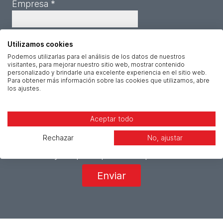
Empresa *
CIF *
Utilizamos cookies
Podemos utilizarlas para el análisis de los datos de nuestros
Mensaje *
visitantes, para mejorar nuestro sitio web, mostrar contenido
personalizado y brindarle una excelente experiencia en el sitio web.
Para obtener más información sobre las cookies que utilizamos, abre
los ajustes.
Aceptar todo
Rechazar
No, ajustar
He leído y acepto la política de privacidad *