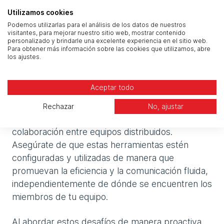
desperdiciar recursos en funciones innecesarias.
Utilizamos cookies
Podemos utilizarlas para el análisis de los datos de nuestros
visitantes, para mejorar nuestro sitio web, mostrar contenido
4. Optimizar para el trabajo híbrido
personalizado y brindarle una excelente experiencia en el sitio web.
Para obtener más información sobre las cookies que utilizamos, abre
los ajustes.
A medida que el trabajo híbrido se convierte en
la norma, es crucial asegurar que tu entorno de
Aceptar todo
Microsoft 365 apoye este modelo de manera
efectiva. Herramientas como Microsoft Teams y
Rechazar
No, ajustar
SharePoint son esenciales para facilitar la
colaboración entre equipos distribuidos.
Asegúrate de que estas herramientas estén
configuradas y utilizadas de manera que
promuevan la eficiencia y la comunicación fluida,
independientemente de dónde se encuentren los
miembros de tu equipo.
Al abordar estos desafíos de manera proactiva,