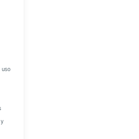
e uso
s
 y