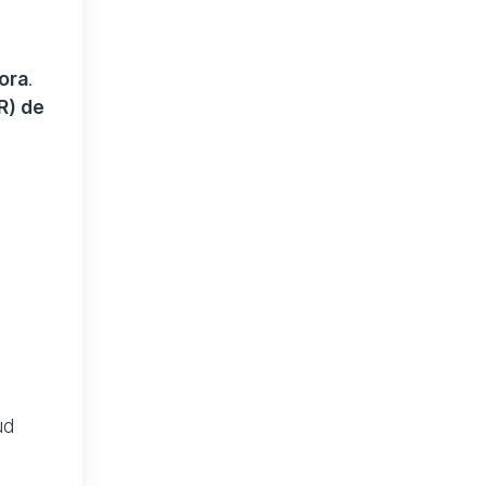
ora
.
R) de
ud