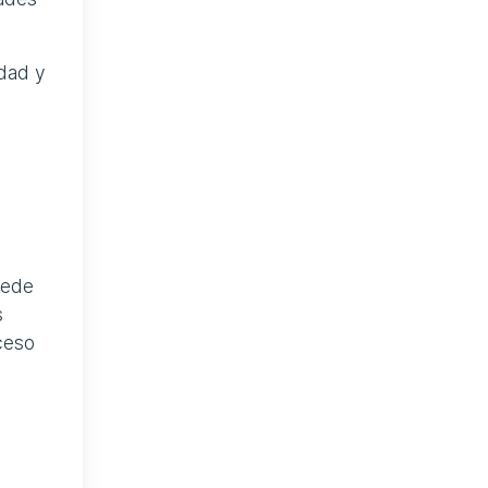
idad y
uede
s
ceso