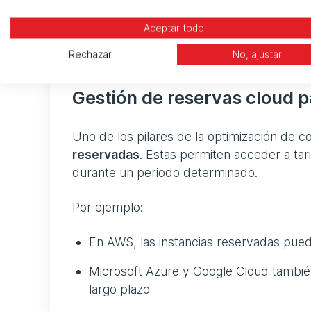
Regiones o zonas geográficas
Aceptar todo
Este enfoque permite identificar oportunida
Rechazar
No, ajustar
Gestión de reservas cloud p
Uno de los pilares de la optimización de c
reservadas
. Estas permiten acceder a ta
durante un periodo determinado.
Por ejemplo:
En AWS, las instancias reservadas pued
Microsoft Azure y Google Cloud tambi
largo plazo