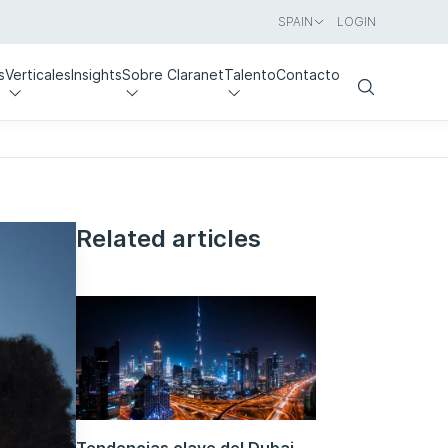
SPAIN
LOGIN
s
Verticales
Insights
Sobre Claranet
Talento
Contacto
Search
Related articles
Tendencias clave del Dubai