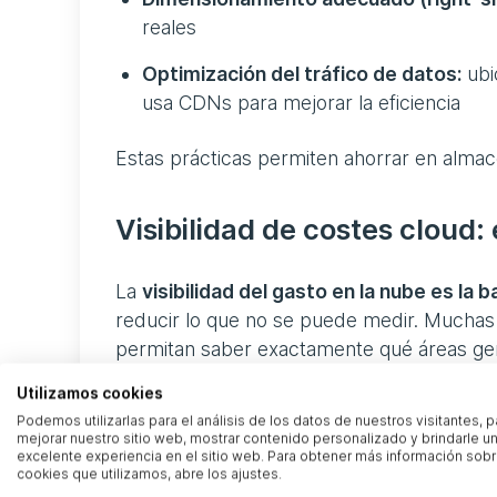
reales
Optimización del tráfico de datos:
ubi
usa CDNs para mejorar la eficiencia
Estas prácticas permiten ahorrar en alma
Visibilidad de costes cloud:
La
visibilidad del gasto en la nube es la
reducir lo que no se puede medir. Mucha
permitan saber exactamente qué áreas gen
a un análisis detallado de tu consumo clou
Utilizamos cookies
Podemos utilizarlas para el análisis de los datos de nuestros visitantes, p
Unidades de negocio
mejorar nuestro sitio web, mostrar contenido personalizado y brindarle u
excelente experiencia en el sitio web. Para obtener más información sobr
cookies que utilizamos, abre los ajustes.
Aplicaciones o servicios