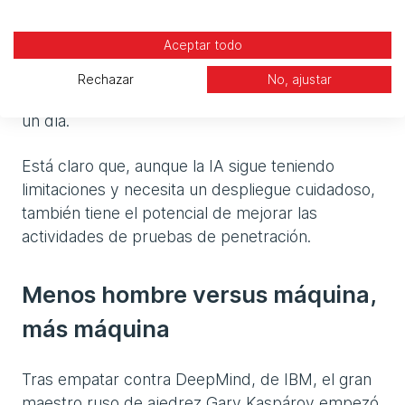
públicas en avisos de amenazas. Los
nuevos
hallazgos
de la Universidad de Illinois Urbana-
Aceptar todo
Champaign (UIUC) descubrieron que GPT-4 fue
capaz de idear con éxito exploits para
Rechazar
No, ajustar
vulnerabilidades que han sido públicas durante
un día.
Está claro que, aunque la IA sigue teniendo
limitaciones y necesita un despliegue cuidadoso,
también tiene el potencial de mejorar las
actividades de pruebas de penetración.
Menos hombre versus máquina,
más máquina
Tras empatar contra DeepMind, de IBM, el gran
maestro ruso de ajedrez Gary Kaspárov empezó