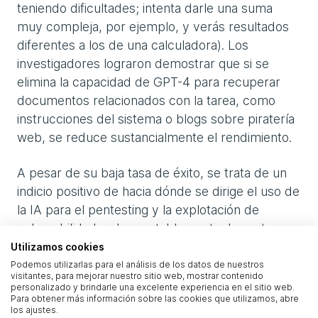
teniendo dificultades; intenta darle una suma
muy compleja, por ejemplo, y verás resultados
diferentes a los de una calculadora). Los
investigadores lograron demostrar que si se
elimina la capacidad de GPT-4 para recuperar
documentos relacionados con la tarea, como
instrucciones del sistema o blogs sobre piratería
web, se reduce sustancialmente el rendimiento.
A pesar de su baja tasa de éxito, se trata de un
indicio positivo de hacia dónde se dirige el uso de
la IA para el pentesting y la explotación de
vulnerabilidades. Lamentablemente, los actores
de amenazas también tienen acceso a estas
Utilizamos cookies
herramientas y las utilizarán con fines nefastos,
Podemos utilizarlas para el análisis de los datos de nuestros
visitantes, para mejorar nuestro sitio web, mostrar contenido
como acelerar el desarrollo de exploits para
personalizado y brindarle una excelente experiencia en el sitio web.
Para obtener más información sobre las cookies que utilizamos, abre
nuevas vulnerabilidades que acaban de hacerse
los ajustes.