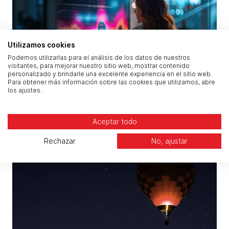
Utilizamos cookies
Podemos utilizarlas para el análisis de los datos de nuestros
visitantes, para mejorar nuestro sitio web, mostrar contenido
personalizado y brindarle una excelente experiencia en el sitio web.
Para obtener más información sobre las cookies que utilizamos, abre
4 pasos esenciales para implementar la IA y hacer
los ajustes.
crecer tu empresa
Aceptar todo
Rechazar
No, ajustar