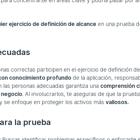
 para concentrarse en áreas clave y podría pasar por al
er ejercicio de definición de alcance
en una prueba d
decuadas
as correctas participen en el ejercicio de definición de
 con conocimiento profundo
de la aplicación, responsa
con las personas adecuadas garantiza una
comprensión c
l negocio
. Al involucrarlos, te aseguras de que la prueb
 y se enfoque en proteger los activos más
valiosos.
para la prueba
¿Buscas identificar problemas específicos o enfocarte 