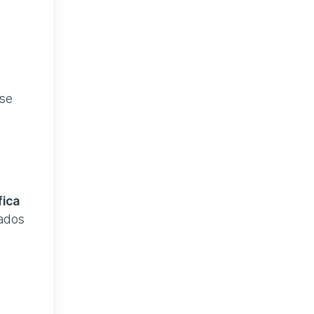
 se
fica
eados