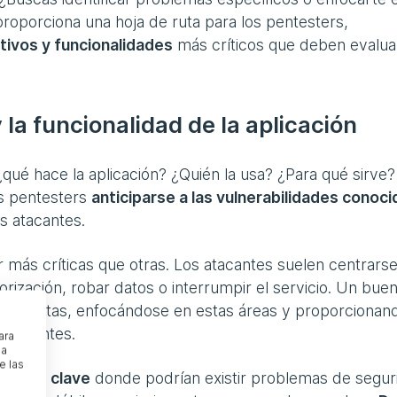
roporciona una hoja de ruta para los pentesters,
ctivos y funcionalidades
más críticos que deben evalua
 la funcionalidad de la aplicación
¿qué hace la aplicación? ¿Quién la usa? ¿Para qué sirve?
s pentesters
anticiparse a las vulnerabilidades conoci
s atacantes.
 más críticas que otras. Los atacantes suelen centrars
orización, robar datos o interrumpir el servicio. Un bue
e realistas, enfocándose en estas áreas y proporcionan
relevantes.
ara
na
e las
s áreas clave
donde podrían existir problemas de segur