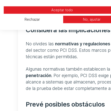
Consulta al equipo técnico sobre posibles 
límites claros
sobre qué se va a probar ay
Aceptar todo
complejo.
Rechazar
No, ajustar
Considera las implicacione
No olvides las
normativas y regulaciones
del sector como PCI DSS. Estos marcos pu
técnicas están permitidas.
Algunas normativas también establecen l
penetración
. Por ejemplo, PCI DSS exige 
alcance a sistemas que almacenan, procesa
de la prueba debe estar completamente ali
Prevé posibles obstáculos