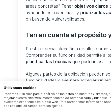
áreas concretas? Tener
objetivos claros
p
ayudándoles a identificar y
priorizar los a
en busca de vulnerabilidades.
Ten en cuenta el propósito y
Presta especial atención a detalles como: 
Comprender su funcionalidad permite a lo
planificar las técnicas
que podrían usar lo
Algunas partes de la aplicación pueden ser
funcionalidades clave para acceder sin aut
pentest debe simular escenarios de ataqu
Utilizamos cookies
información valiosa sobre los riesgos más 
Podemos utilizarlas para el análisis de los datos de nuestros visitantes, p
mejorar nuestro sitio web, mostrar contenido personalizado y brindarle u
excelente experiencia en el sitio web. Para obtener más información sobr
Trabaja con los testers para
identificar la
cookies que utilizamos, abre los ajustes.