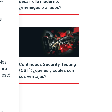
to
desarrollo moderno:
¿enemigos o aliados?
e
bles
Continuous Security Testing
lara
(CST): ¿qué es y cuáles son
a esté
sus ventajas?
en