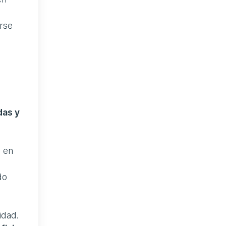
rse
das y
e en
n
do
idad.