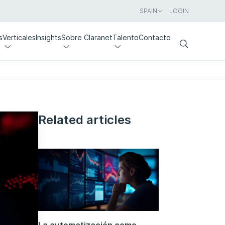
SPAIN
LOGIN
s
Verticales
Insights
Sobre Claranet
Talento
Contacto
Search
Related articles
La automatización como