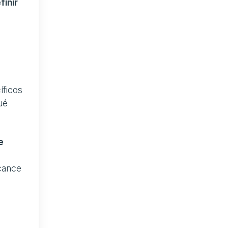
finir
íficos
ué
e
lcance