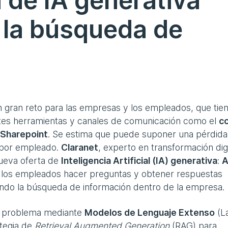
 de IA generativa
 la búsqueda de
 gran reto para las empresas y los empleados, que tie
ntes herramientas y canales de comunicación como el
c
 Sharepoint
. Se estima que puede suponer una pérdida
a por empleado.
Claranet
, experto en transformación digi
nueva oferta de
Inteligencia Artificial (IA) generativa
:
A
 a los empleados hacer preguntas y obtener respuestas
tando la búsqueda de información dentro de la empresa.
te problema mediante
Modelos de Lenguaje Extenso
(L
tegia de
Retrieval Augmented Generation
(RAG) para