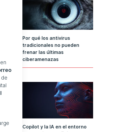
Por qué los antivirus
tradicionales no pueden
frenar las últimas
ciberamenazas
nen
orreo
 de
tal
I
arge
Copilot y la IA en el entorno