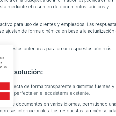
uesta mediante el resumen de documentos jurídicos y
activo para uso de clientes y empleados. Las respuest
se ajustan de forma dinámica en base a la actualización 
s respuestas anteriores para crear respuestas aún más
ara
na
e las
e la solución:
 se conecta de forma transparente a distintas fuentes y
gración perfecta en el ecosistema existente.
n admite documentos en varios idiomas, permitiendo un
mpresas internacionales. Las respuestas también se ad