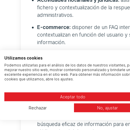
fichero y contextualización de la resp
administrativos.
E-commerce:
disponer de un FAQ inter
contextualizan en función del usuario y 
información.
Ingeniería y consultoría:
capitalizar la
Utilizamos cookies
relevantes.
Podemos utilizarlas para el análisis de los datos de nuestros visitantes, p
mejorar nuestro sitio web, mostrar contenido personalizado y brindarle u
excelente experiencia en el sitio web. Para obtener más información sobr
Principales características d
cookies que utilizamos, abre los ajustes.
Conectividad multi fuente:
la solución
Aceptar todo
herramientas, lo que garantiza una inte
Rechazar
No, ajustar
Compatibilidad multilingüe:
la solució
búsqueda eficaz de información para e