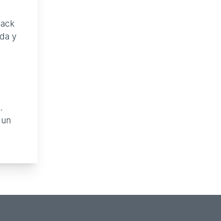
lack
ada y
.
 un