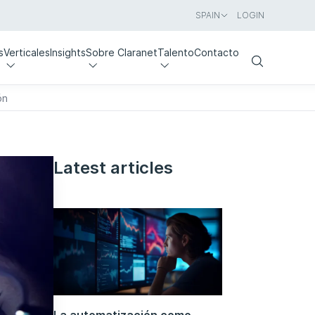
SPAIN
LOGIN
s
Verticales
Insights
Sobre Claranet
Talento
Contacto
Search
ón
Latest articles
La automatización como