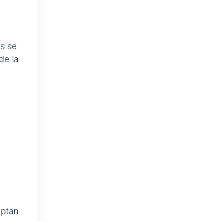
as se
de la
a
aptan