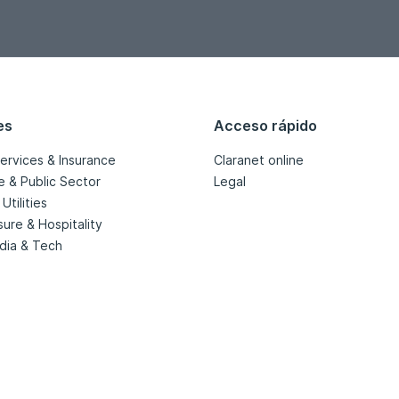
es
Acceso rápido
services & Insurance
Claranet online
e & Public Sector
Legal
Utilities
isure & Hospitality
dia & Tech