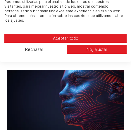
Podemos utilizarlas para el análisis de los datos de nuestros
que puede ofrecer sugerencias, pero que no
visitantes, para mejorar nuestro sitio web, mostrar contenido
sustituye el juicio de las personas.
personalizado y brindarle una excelente experiencia en el sitio web.
Para obtener más información sobre las cookies que utilizamos, abre
los ajustes.
Para obtener más información y descubrir qué
beneficios puede aportar Copilot a tu
Aceptar todo
organización,
contacta con nuestro equipo.
Related articles
Rechazar
No, ajustar