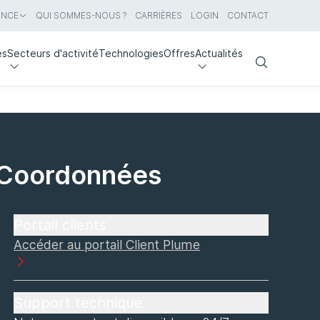
ANCE
QUI SOMMES-NOUS ?
CARRIÈRES
LOGIN
CONTACT
es
Secteurs d'activité
Technologies
Offres
Actualités
Search
Coordonnées
Portail clients
Accéder au portail Client Plume
Support technique