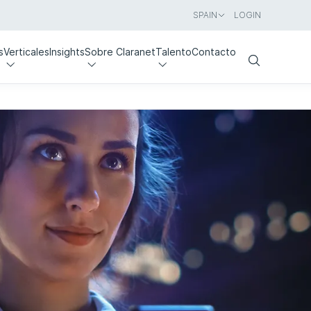
SPAIN
LOGIN
s
Verticales
Insights
Sobre Claranet
Talento
Contacto
Search