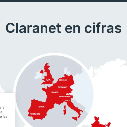
Claranet en cifras
ara
na
e las