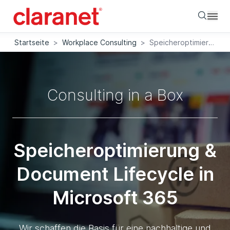
Searc
Startseite
>
Workplace Consulting
>
Speicheroptimierung für SharePoint Online
Consulting in a Box
Speicheroptimierung &
Document Lifecycle in
Microsoft 365
Wir schaffen die Basis für eine nachhaltige und