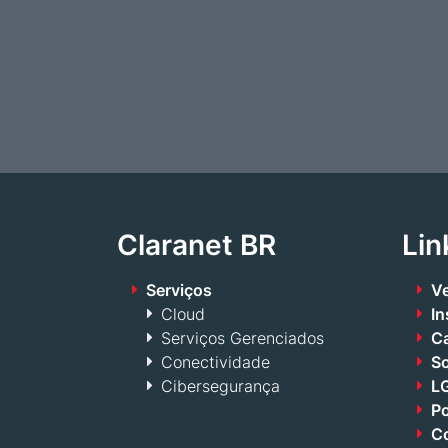
Claranet BR
Lin
Serviços
Ve
Cloud
In
Serviços Gerenciados
Ca
Conectividade
S
Cibersegurança
LG
Po
Co