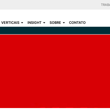
Skip
TRAB
to
CHOO
main
VERTICAIS
INSIGHT
SOBRE
CONTATO
content