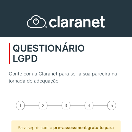
Skip
to
main
content
QUESTIONÁRIO
LGPD
Conte com a Claranet para ser a sua parceira na
jornada de adequação.
Para seguir com o
pré-assessment gratuito para