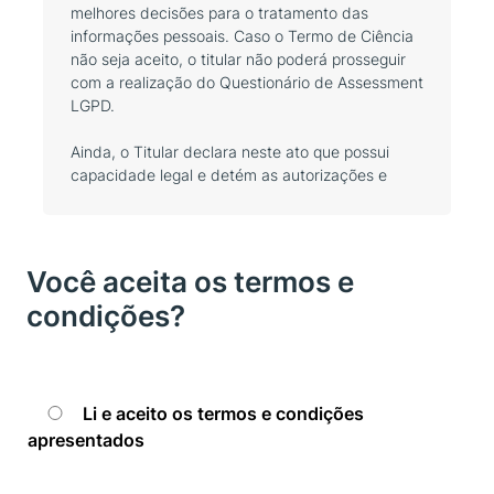
melhores decisões para o tratamento das
informações pessoais. Caso o Termo de Ciência
não seja aceito, o titular não poderá prosseguir
com a realização do Questionário de Assessment
LGPD.
Ainda, o Titular declara neste ato que possui
capacidade legal e detém as autorizações e
permissões necessárias para realizar o presente
cadastro e utilizar os serviços disponibilizados
pela Claranet.
Você aceita os termos e
1. DA FINALIDADE:
condições?
O Titular autoriza e concorda com o tratamento
dos dados pela Claranet com a finalidade
específica de armazenamento dos dados
pessoais para oferta de produtos do seu
portifólio.
Li e aceito os termos e condições
apresentados
2. DA ADEQUAÇÃO:
O Titular tem ciência de que o tratamento dos