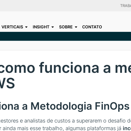
Skip
TRAB
to
CHOO
main
VERTICAIS
INSIGHT
SOBRE
CONTATO
content
como funciona a me
WS
iona a Metodologia FinOps
gestores e analistas de custos a superarem o desafio 
itar ainda mais esse trabalho, algumas plataformas já
inc