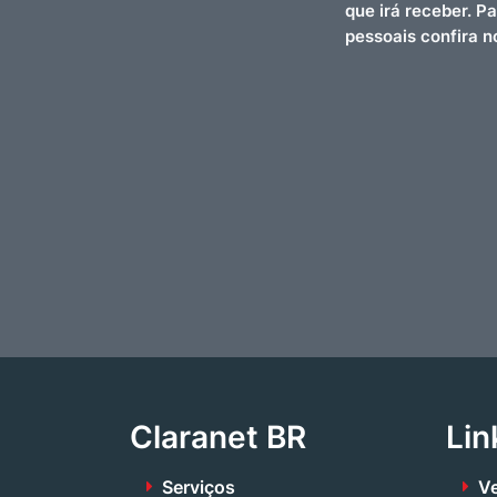
que irá receber. P
pessoais confira 
Claranet BR
Lin
Serviços
Ve