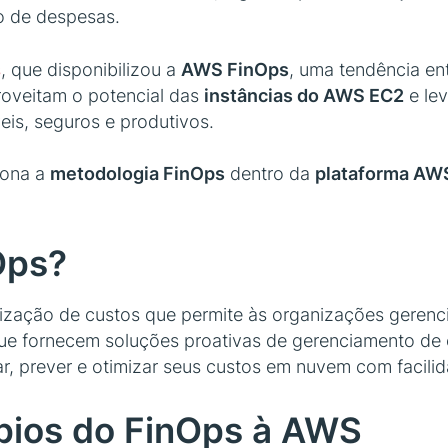
o de despesas.
s
, que disponibilizou a
AWS FinOps
, uma tendência en
roveitam o potencial das
instâncias do AWS EC2
e le
eis, seguros e produtivos.
iona a
metodologia FinOps
dentro da
plataforma AW
Ops?
ização de custos que permite às organizações gerenc
que fornecem soluções proativas de gerenciamento d
 prever e otimizar seus custos em nuvem com facilid
ípios do FinOps à AWS