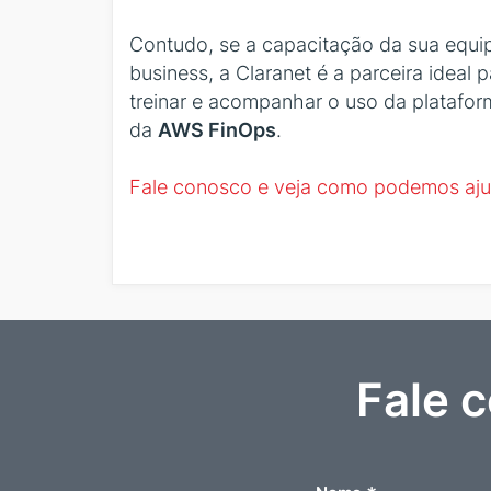
Contudo, se a capacitação da sua equi
business, a Claranet é a parceira ideal 
treinar e acompanhar o uso da platafo
da
AWS FinOps
.
Fale conosco e veja como podemos ajud
Fale 