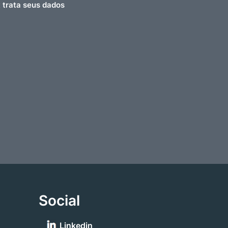
t trata seus dados
Social
Linkedin