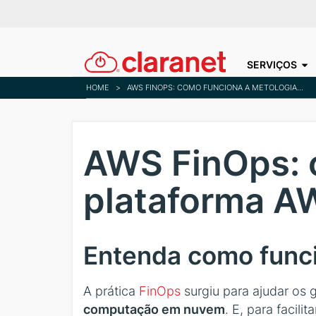
SERVIÇOS
HOME
>
AWS FINOPS: COMO FUNCIONA A METOLOGIA NA PLATAFORMA AWS
AWS FinOps: 
plataforma A
Entenda como func
A prática
FinOps
surgiu para ajudar os 
computação em nuvem
. E, para facil