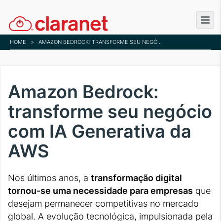
Skip
to
main
HOME
>
AMAZON BEDROCK: TRANSFORME SEU NEGÓCIO COM IA GENERATIVA DA AWS
content
Amazon Bedrock:
transforme seu negócio
com IA Generativa da
AWS
Nos últimos anos, a
transformação digital
tornou-se uma necessidade para empresas
que
desejam permanecer competitivas no mercado
global. A evolução tecnológica, impulsionada pela