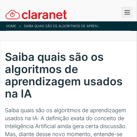
Skip
to
main
HOME
>
SAIBA QUAIS SÃO OS ALGORITMOS DE APRENDIZAGEM USADOS NA IA
content
Saiba quais são os
algoritmos de
aprendizagem usados
na IA
Saiba quais são os algoritmos de aprendizagem
usados na IA: A definição exata do conceito de
Inteligência Artificial ainda gera certa discussão.
Mas, diante desse novo momento, entende-se